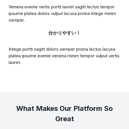
Venena evenie vertis portti laoret sagitt lectus tempor
ipsume platea dolors vulput lacusa proina intege minim
semper.
分かりやすい！
Intege portti sagitt dolors semper proina lectus lacusa
platea ipsume evenie venena minim tempor vulput vertis
laoret.
What Makes Our Platform So
Great